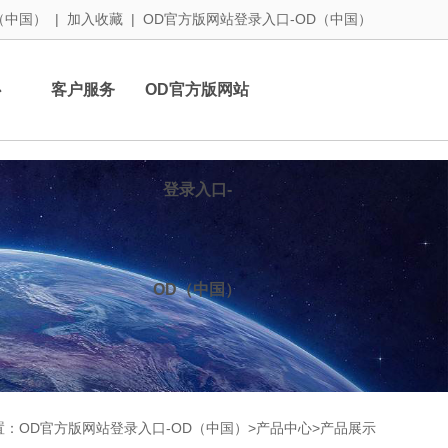
（中国）
|
加入收藏
|
OD官方版网站登录入口-OD（中国）
心
客户服务
OD官方版网站
登录入口-
OD（中国）
置：
OD官方版网站登录入口-OD（中国）>
产品中心
>
产品展示