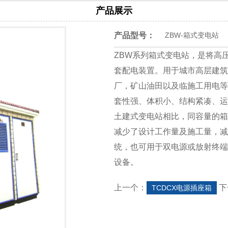
产品展示
产品型号：
ZBW-箱式变电站
ZBW系列箱式变电站，是将高
套配电装置。用于城市高层建筑
厂，矿山油田以及临施工用电等
套性强、体积小、结构紧凑、运
土建式变电站相比，同容量的箱式
减少了设计工作量及施工量，减
统，也可用于双电源或放射终端
设备。
上一个：
下
TCDCX电源插座箱