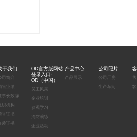
关于我们
OD官方版网站
产品中心
公司照片
客
登录入口-
公司简介
产品展示
公司厂房
售
OD（中国）
销售业绩
生产车间
客
员工风采
董事长致辞
企业培训
组织机构
参观学习
荣誉证书
消防演练
资质证书
企业活动