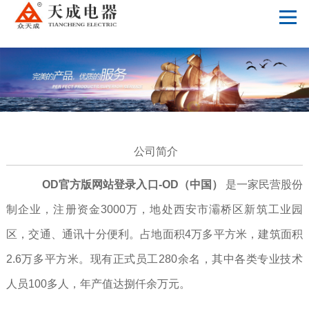
OD官方版网站登录入口-OD（中国）
公司简介
OD官方版网站登录入口-OD（中国）
是一家民营股份
制企业，注册资金3000万，地处西安市灞桥区新筑工业园
区，交通、通讯十分便利。占地面积4万多平方米，建筑面积
2.6万多平方米。现有正式员工280余名，其中各类专业技术
人员100多人，年产值达捌仟余万元。