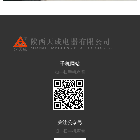
手机网站
扫一扫手机查看
关注公众号
扫一扫手机查看