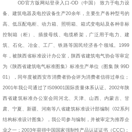
OD官方版网站登录入口-OD（中国） 致力于电力设
备、建筑电器及电控设备生产20余年，主要生产各种型号的
高、低压配电柜、动力箱、照明箱、箱式变电站及各种非标
控制箱（柜）、插接母线、电缆桥架，广泛用于电力、建
筑、石化、冶金、工厂、铁路等国民经济各个领域。1999
年，被陕西省标准设计办公室，陕西省建筑电气协会等审定
为《陕西省建筑电气标准图集》标准生产单位（图集 陕 99D
01），同年度被西安市消费者协会评为消费者信得过单位；
2001年我公司通过了IS09001国际质量体系认证。2002年陕
西省建筑标准办公室会同河北、天津、山西、内蒙古、甘
肃、宁夏、新疆、河南等八省建筑标准设计部编制《02系列
结构标准设计图集》，我公司参与编制，并被审定为推荐企
业之一；2003年获得中国国家强制性产品认证证书（CCC)；