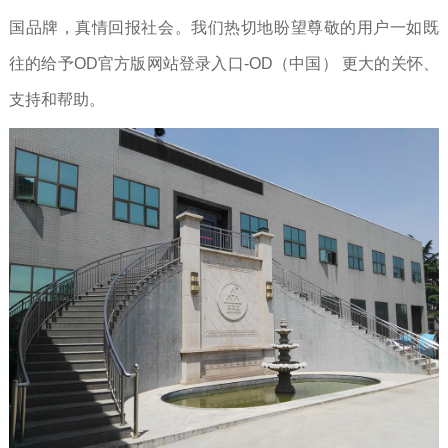
国品牌，真情回报社会。我们热切地盼望尊敬的用户一如既
往的给予OD官方版网站登录入口-OD（中国） 更大的关怀、
支持和帮助。