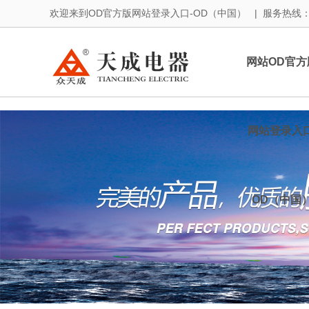
OD官方版网站登录入口-OD（中国）
欢迎来到OD官方版网站登录入口-OD（中国） | 服务热线
网站OD官方
网站登录入口
OD（中国