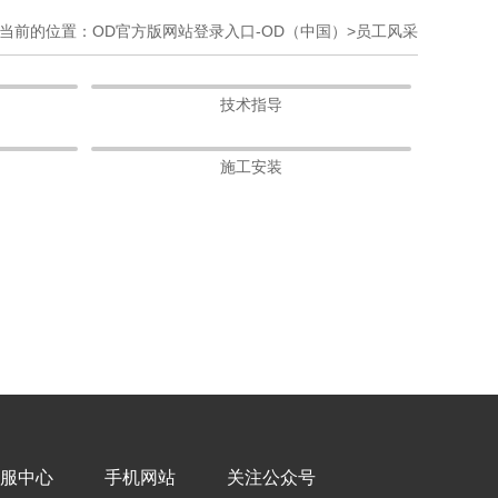
当前的位置：
OD官方版网站登录入口-OD（中国）>
员工风采
技术指导
施工安装
服中心
手机网站
关注公众号