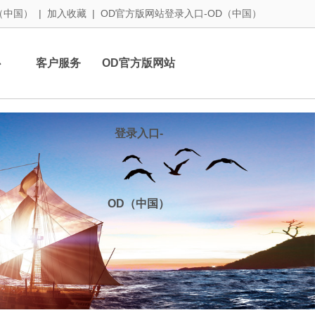
（中国）
|
加入收藏
|
OD官方版网站登录入口-OD（中国）
心
客户服务
OD官方版网站
登录入口-
OD（中国）