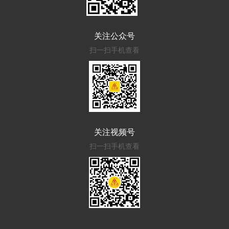
关注公众号
扫一扫手机查看
关注视频号
扫一扫手机查看